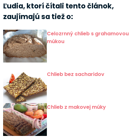
Ľudia, ktorí čítali tento článok,
zaujímajú sa tiež o:
Celozrnný chlieb s grahamovou
múkou
Chlieb bez sacharidov
Chlieb z makovej múky