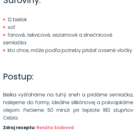
Suroviny:
12 bielok
soľ
ľanové, tekvicové, sezamové a slnečnicové
semiačka
kto chce, môže podľa potreby pridať ovsené vločky
Postup:
Bielka vyšľaháme na tuhý sneh a pridáme semiačka,
nalejeme do formy, ideálne silikónovej a pokvapkáme
olejom. Pečieme 50 minút pri teplote 180 stupňov
Celzia.
Zdroj receptu:
Renáta Szabová