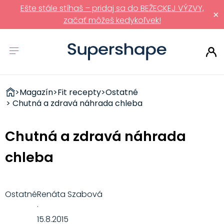
Ešte stále stíhaš – pridaj sa do BEŽECKEJ VÝZVY,
×
začať môžeš kedykoľvek!
ZDRAVÉ
>
Magazín
>
Fit recepty
>
Ostatné
RÝCHLOVKY
> Chutná a zdravá náhrada chleba
Chutná a zdravá náhrada
chleba
Ostatné
Renáta Szabová
·
15.8.2015