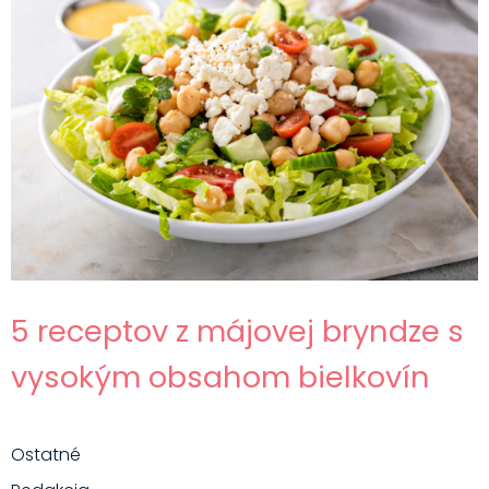
5 receptov z májovej bryndze s
vysokým obsahom bielkovín
Ostatné