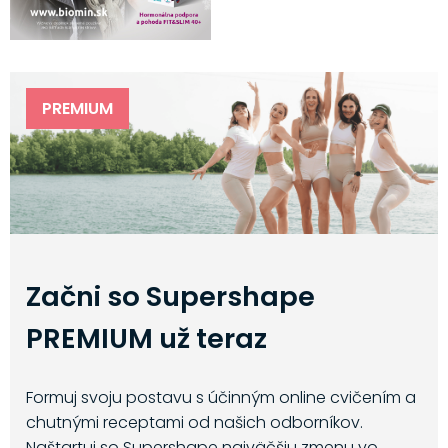
PREMIUM
Začni so Supershape
PREMIUM už teraz
Formuj svoju postavu s účinným online cvičením a
chutnými receptami od našich odborníkov.
Naštartuj so Supershape najväčšiu zmenu vo