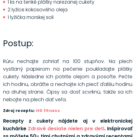
1 ks na tenké plátky narezanej cukety
2 lyžice kokosového oleja
1 lyžička morskej soli
Postup:
Rúru nechajte zohriať na 100 stupňov. Na plech
vystlaný papierom na pečenie poukladajte plátky
cukety. Následne ich potrite olejom a posoľte. Pečte
ich hodinu, obráťte a nechajte ich piecť ďalšiu hodinu
na druhej strane. Čipsy sa dosť scvrknú, takže sa ich
nebojte na plech dať veľa.
Zdroj receptu:
HD fitness
Recepty z cukety nájdete aj v elektronickej
kuchárke
Zdravé desiate nielen pre deti
. Inšpirovať
ss môžete 50- timi chutnými a zdravými receptami