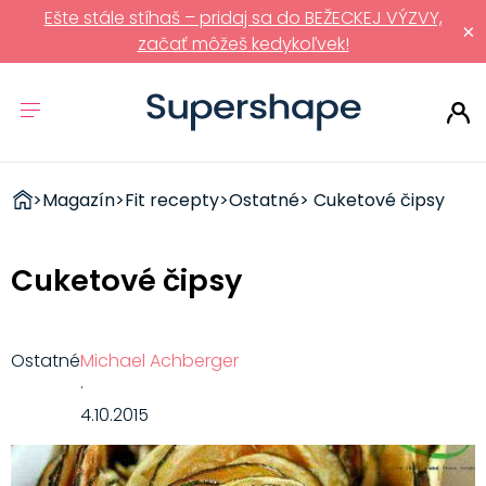
Ešte stále stíhaš – pridaj sa do BEŽECKEJ VÝZVY,
×
začať môžeš kedykoľvek!
ZDRAVÉ
>
Magazín
>
Fit recepty
>
Ostatné
> Cuketové čipsy
RÝCHLOVKY
Cuketové čipsy
Ostatné
Michael Achberger
·
4.10.2015