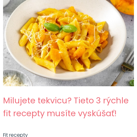
Milujete tekvicu? Tieto 3 rýchle
fit recepty musíte vyskúšať!
Fit recepty