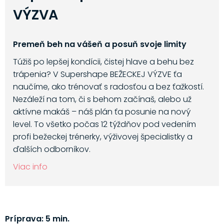
VÝZVA
Premeň beh na vášeň a posuň svoje limity
Túžiš po lepšej kondícii, čistej hlave a behu bez
trápenia? V Supershape BEŽECKEJ VÝZVE ťa
naučíme, ako trénovať s radosťou a bez ťažkostí.
Nezáleží na tom, či s behom začínaš, alebo už
aktívne makáš – náš plán ťa posunie na nový
level. To všetko počas 12 týždňov pod vedením
profi bežeckej trénerky, výživovej špecialistky a
ďalších odborníkov.
Viac info
Príprava: 5 min.