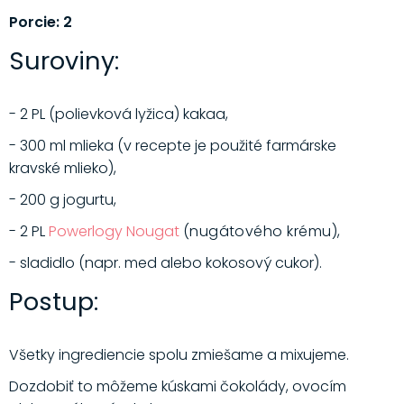
Porcie: 2
Suroviny:
- 2 PL (polievková lyžica) kakaa,
- 300 ml mlieka (v recepte je použité farmárske
kravské mlieko),
- 200 g jogurtu,
- 2 PL
Powerlogy Nougat
(nugátového krému),
- sladidlo (napr. med alebo kokosový cukor).
Postup:
Všetky ingrediencie spolu zmiešame a mixujeme.
Dozdobiť to môžeme kúskami čokolády, ovocím