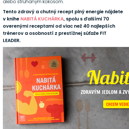
alebo strúhaným kokosom.
Tento zdravý a chutný recept plný energie nájdete
v knihe
NABITÁ KUCHÁRKA
, spolu s ďalšími 70
overenými receptami od viac než 40 najlepších
trénerov a osobností z prestížnej súťaže FIT
LEADER.