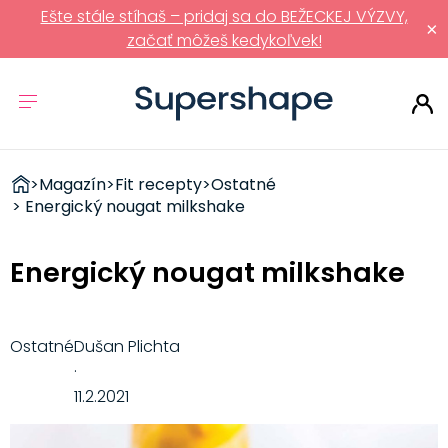
Ešte stále stíhaš – pridaj sa do BEŽECKEJ VÝZVY,
×
začať môžeš kedykoľvek!
ZDRAVÉ
>
Magazín
>
Fit recepty
>
Ostatné
RÝCHLOVKY
> Energický nougat milkshake
Energický nougat milkshake
Ostatné
Dušan Plichta
·
11.2.2021