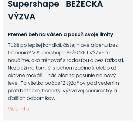
Supershape BEŽECKÁ
VÝZVA
Premeň beh na vášeň a posuň svoje limity
Túžiš po lepšej kondícii, čistej hlave a behu bez
trápenia? V Supershape BEŽECKEJ VÝZVE ťa
naučíme, ako trénovať s radosťou a bez ťažkostí.
Nezáleží na tom, či s behom začínaš, alebo už
aktívne makáš – náš plán ťa posunie na nový
level. To všetko počas 12 týždňov pod vedením
profi bežeckej trénerky, výživovej špecialistky a
ďalších odborníkov.
Viac info