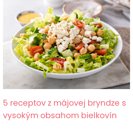
5 receptov z májovej bryndze s
vysokým obsahom bielkovín