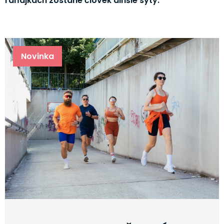
raňajkách zostane človek dlhšie sýty.
Novinka