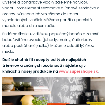
Ovsené a pohánkové vločky zalejeme horúcou
vodou. Zomelieme si sezamové a ľanové semiačka a
orechy. Následne ich vmiešame do trochu
vychladených vločiek. Môžeme použiť aj pomleté
mandle alebo chia semiačka.
Pridáme škoricu, vidličkou popučený banán a za hrsť
bobuľovitého ovocia (jahody, maliny, čučoriedky
alebo postrúhané jablko). Možeme osladiť lyžičkou
medu.
Ďalšie chutné fit recepty od tých najlepších
trénerov a známych osobností nájdete aj v
knihách z našej produkcie na
www.supershape.sk
.