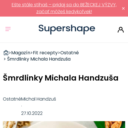
Ešte stále stíhaš – pridaj sa do BEŽECKEJ VÝZVY,
×
začať môžeš kedykoľvek!
ZDRAVÉ
>
Magazín
>
Fit recepty
>
Ostatné
RÝCHLOVKY
> Šmrdlinky Michala Handzuša
Šmrdlinky Michala Handzuša
Ostatné
Michal Handzuš
·
27.10.2022