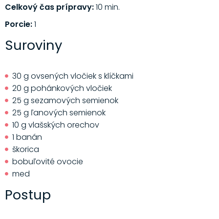
Celkový čas prípravy:
10 min.
Porcie:
1
Suroviny
30 g ovsených vločiek s klíčkami
20 g pohánkových vločiek
25 g sezamových semienok
25 g ľanových semienok
10 g vlašských orechov
1 banán
škorica
bobuľovité ovocie
med
Postup