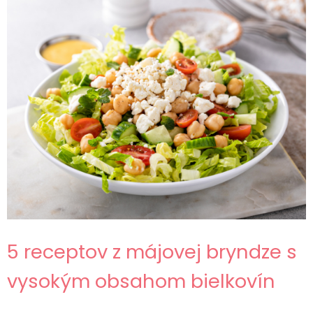
5 receptov z májovej bryndze s
vysokým obsahom bielkovín