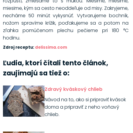
rozpustí, zmiešame to s múkou. Miesime, miesime,
miesime, kým sa cesto neoddeľuje od misy. Zakryjeme,
necháme 50 minút vykysnúť. Vytvarujeme bochník,
nožom spravíme krížik, poďakujeme sa a potom na
zľahka pomúčenom plechu pečieme pri 180 °C
hodinu.
Zdroj receptu:
delissima.com
Ľudia, ktorí čítali tento článok,
zaujímajú sa tiež o:
Zdravý kváskový chlieb
Návod na to, ako si pripraviť kvások
doma a pripraviť z neho voňavý
chlieb.