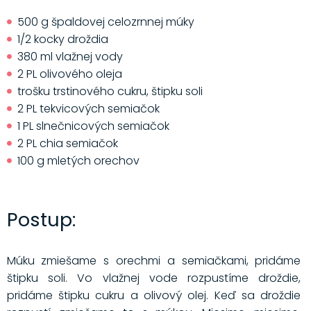
500 g špaldovej celozrnnej múky
1/2 kocky droždia
380 ml vlažnej vody
2 PL olivového oleja
trošku trstinového cukru, štipku soli
2 PL tekvicových semiačok
1 PL slnečnicových semiačok
2 PL chia semiačok
100 g mletých orechov
Postup:
Múku zmiešame s orechmi a semiačkami, pridáme
štipku soli. Vo vlažnej vode rozpustíme droždie,
pridáme štipku cukru a olivový olej. Keď sa droždie