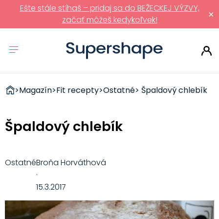
Ešte stále stíhaš – pridaj sa do BEŽECKEJ VÝZVY,
×
začať môžeš kedykoľvek!
ZDRAVÉ
>
Magazín
>
Fit recepty
>
Ostatné
> Špaldový chlebík
RÝCHLOVKY
Špaldový chlebík
Ostatné
Broňa Horváthová
·
15.3.2017