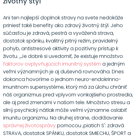
životný štýl
Ani ten najlepší doplnok stravy na svete nedokáže
priniesť také benefity ako zdravý životný štýl. Jeho
súčasťou je zdravá, pestrá a vyvážená strava,
dostatok spánku, kvalitný pitný režim, pravidelný
pohyb, antistresové aktivity a pozitívny prístup k
životu. „Je dobré si uvedomiť, že existuje množstvo
faktorov ovplyvňujúcich imunitný systém
a jedným
veľmi významných je aj duševná rovnováha. Dnes
dokonca hovoríme o jednom neuro-endokrinno-
imunitnom supersystéme, ktorý má za úlohu chrániť
náš organizmus pred vplyvom vonkajšieho prostredia,
ale aj pred zmenami v našom tele. Množstvo stresu a
silný psychický nátlak môže veľmi významne oslabiť
imunitu organizmu. Na druhej strane, dodržiavanie
správnej životosprávy
pomocou ,piatich S': zdravá
STRAVA, dostatok SPÁNKU, dostatok SMIECHU, ŠPORT a