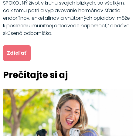
SPOKOJNÝ život v kruhu svojich blízkych, so všetkým,
čo k tomu patrí a vyplavovanie hormónov šťastia –
endorfínov, enkefalínov a vnútorných opioidov, môže
k posilneniu imunitnej odpovede napomôcť,“ dodáva
skúsená odborníčka.
Zdieľať
Prečítajte si aj