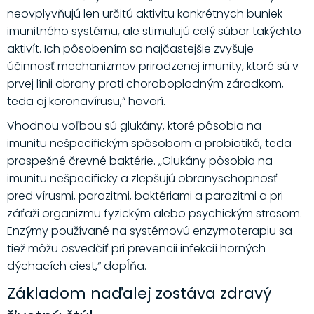
neovplyvňujú len určitú aktivitu konkrétnych buniek
imunitného systému, ale stimulujú celý súbor takýchto
aktivít. Ich pôsobením sa najčastejšie zvyšuje
účinnosť mechanizmov prirodzenej imunity, ktoré sú v
prvej línii obrany proti choroboplodným zárodkom,
teda aj koronavírusu,“ hovorí.
Vhodnou voľbou sú glukány, ktoré pôsobia na
imunitu nešpecifickým spôsobom a probiotiká, teda
prospešné črevné baktérie. „Glukány pôsobia na
imunitu nešpecificky a zlepšujú obranyschopnosť
pred vírusmi, parazitmi, baktériami a parazitmi a pri
záťaži organizmu fyzickým alebo psychickým stresom.
Enzýmy používané na systémovú enzymoterapiu sa
tiež môžu osvedčiť pri prevencii infekcií horných
dýchacích ciest,“ dopĺňa.
Základom naďalej zostáva zdravý