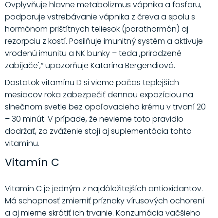
Ovplyvňuje hlavne metabolizmus vápnika a fosforu,
podporuje vstrebávanie vápnika z čreva a spolu s
hormónom prištítnych teliesok (parathormón) aj
rezorpciu z kostí. Posilňuje imunitný systém a aktivuje
vrodenú imunitu a NK bunky – teda ,prirodzené
zabíjače',“ upozorňuje Katarína Bergendiová.
Dostatok vitamínu D si vieme počas teplejších
mesiacov roka zabezpečiť dennou expozíciou na
slnečnom svetle bez opaľovacieho krému v trvaní 20
– 30 minút. V prípade, že nevieme toto pravidlo
dodržať, za zváženie stojí aj suplementácia tohto
vitamínu.
Vitamín C
Vitamín C je jedným z najdôležitejších antioxidantov.
Má schopnosť zmierniť príznaky vírusových ochorení
a aj mierne skrátiť ich trvanie. Konzumácia väčšieho