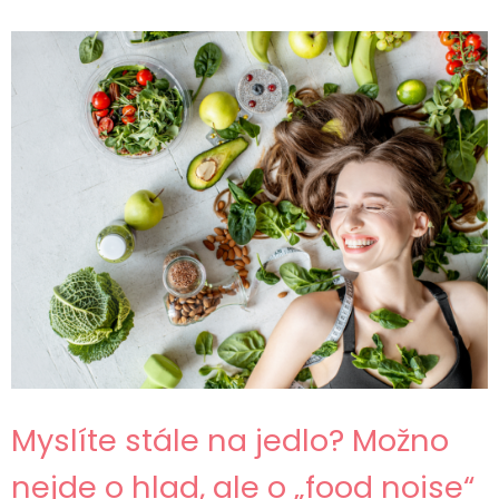
Myslíte stále na jedlo? Možno
nejde o hlad, ale o „food noise“