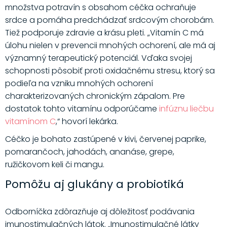
množstva potravín s obsahom céčka ochraňuje
srdce a pomáha predchádzať srdcovým chorobám.
Tiež podporuje zdravie a krásu pleti. „Vitamín C má
úlohu nielen v prevencii mnohých ochorení, ale má aj
významný terapeutický potenciál. Vďaka svojej
schopnosti pôsobiť proti oxidačnému stresu, ktorý sa
podieľa na vzniku mnohých ochorení
charakterizovaných chronickým zápalom. Pre
dostatok tohto vitamínu odporúčame
infúznu liečbu
vitamínom C
,“ hovorí lekárka.
Céčko je bohato zastúpené v kivi, červenej paprike,
pomarančoch, jahodách, ananáse, grepe,
ružičkovom keli či mangu.
Pomôžu aj glukány a probiotiká
Odborníčka zdôrazňuje aj dôležitosť podávania
imunostimulačných látok. „Imunostimulačné látky