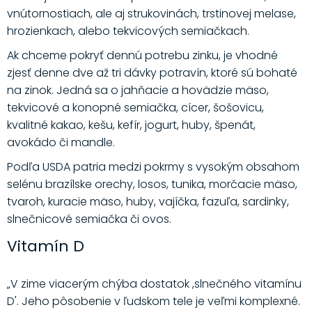
vnútornostiach, ale aj strukovinách, trstinovej melase,
hrozienkach, alebo tekvicových semiačkach.
Ak chceme pokryť dennú potrebu zinku, je vhodné
zjesť denne dve až tri dávky potravín, ktoré sú bohaté
na zinok. Jedná sa o jahňacie a hovädzie mäso,
tekvicové a konopné semiačka, cícer, šošovicu,
kvalitné kakao, kešu, kefír, jogurt, huby, špenát,
avokádo či mandle.
Podľa USDA patria medzi pokrmy s vysokým obsahom
selénu brazílske orechy, losos, tunika, morčacie mäso,
tvaroh, kuracie mäso, huby, vajíčka, fazuľa, sardinky,
slnečnicové semiačka či ovos.
Vitamín D
„V zime viacerým chýba dostatok ,slnečného vitamínu
D'. Jeho pôsobenie v ľudskom tele je veľmi komplexné.