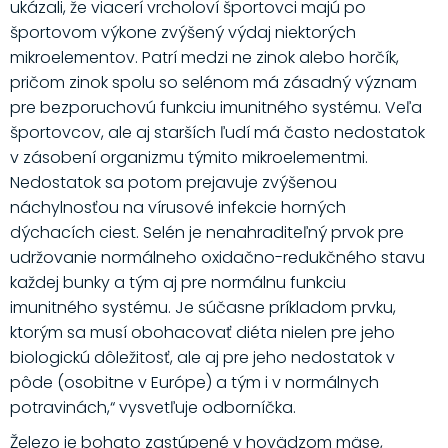
ukázali, že viacerí vrcholoví športovci majú po
športovom výkone zvýšený výdaj niektorých
mikroelementov. Patrí medzi ne zinok alebo horčík,
pričom zinok spolu so selénom má zásadný význam
pre bezporuchovú funkciu imunitného systému. Veľa
športovcov, ale aj starších ľudí má často nedostatok
v zásobení organizmu týmito mikroelementmi.
Nedostatok sa potom prejavuje zvýšenou
náchylnosťou na vírusové infekcie horných
dýchacích ciest. Selén je nenahraditeľný prvok pre
udržovanie normálneho oxidačno-redukčného stavu
každej bunky a tým aj pre normálnu funkciu
imunitného systému. Je súčasne príkladom prvku,
ktorým sa musí obohacovať diéta nielen pre jeho
biologickú dôležitosť, ale aj pre jeho nedostatok v
pôde (osobitne v Európe) a tým i v normálnych
potravinách,“ vysvetľuje odborníčka.
Železo je bohato zastúpené v hovädzom mäse,