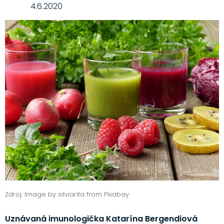
4.6.2020
Zdroj: Image by silviarita from Pixabay
Uznávaná imunologička Katarína Bergendiová