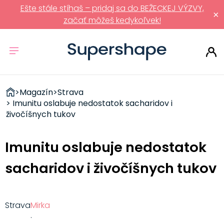
Ešte stále stíhaš – pridaj sa do BEŽECKEJ VÝZVY,
×
začať môžeš kedykoľvek!
ZDRAVÉ
>
Magazín
>
Strava
RÝCHLOVKY
> Imunitu oslabuje nedostatok sacharidov i
živočíšnych tukov
Imunitu oslabuje nedostatok
sacharidov i živočíšnych tukov
Strava
Mirka
·