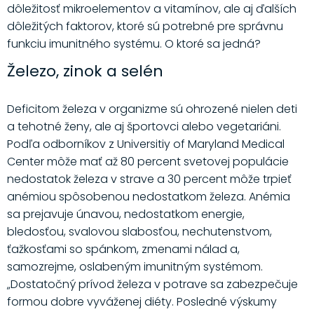
dôležitosť mikroelementov a vitamínov, ale aj ďalších
dôležitých faktorov, ktoré sú potrebné pre správnu
funkciu imunitného systému. O ktoré sa jedná?
Železo, zinok a selén
Deficitom železa v organizme sú ohrozené nielen deti
a tehotné ženy, ale aj športovci alebo vegetariáni.
Podľa odborníkov z Universitiy of Maryland Medical
Center môže mať až 80 percent svetovej populácie
nedostatok železa v strave a 30 percent môže trpieť
anémiou spôsobenou nedostatkom železa. Anémia
sa prejavuje únavou, nedostatkom energie,
bledosťou, svalovou slabosťou, nechutenstvom,
ťažkosťami so spánkom, zmenami nálad a,
samozrejme, oslabeným imunitným systémom.
„Dostatočný prívod železa v potrave sa zabezpečuje
formou dobre vyváženej diéty. Posledné výskumy