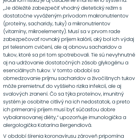
jedálnom lístku je aj oslabenie imunitného systému.
„Je dôležité zabezpečiť vhodný dietetický režim s
dostatočne vyváženým prívodom makronutrientov
(proteíny, sacharidy, tuky) a mikronutrientov
(vitamíny, mikroelementy). Musí sa v prvom rade
zabezpečovať rovnaký príjem kalórií, aký bol ich výdaj
pri telesnom cvičení, ale aj obnovu sacharidov a
tukov, ktoré sa pri tom spotrebovali. Tie sú nevyhnutné
aj na udržovanie dostatočných zásob glykogénu a
esenciálnych tukov. V tomto období sa
obmedzovanie príjmu sacharidov a živočíšnych tukov
môže premietnuť do vyššieho rizika infekcií, ale aj
svalových zranení. Čo sa týka proteínov, imunitný
systém je osobitne citlivý na ich nedostatok, a preto
ich primeraný príjem musí byť súčasťou dobre
vybalansovanej diéty,“ upozorňuje imunologička a
alergologička Katarína Bergendiová.
V období šírenia koronavírusu zároveň pripomína