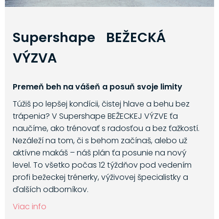
Supershape BEŽECKÁ
VÝZVA
Premeň beh na vášeň a posuň svoje limity
Túžiš po lepšej kondícii, čistej hlave a behu bez
trápenia? V Supershape BEŽECKEJ VÝZVE ťa
naučíme, ako trénovať s radosťou a bez ťažkostí.
Nezáleží na tom, či s behom začínaš, alebo už
aktívne makáš – náš plán ťa posunie na nový
level. To všetko počas 12 týždňov pod vedením
profi bežeckej trénerky, výživovej špecialistky a
ďalších odborníkov.
Viac info