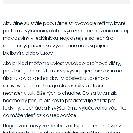
Aktuálne sú stále populárne stravovacie režimy, ktoré
preferujú vylúčenie, alebo výrazné obmedzenie určitej
makroživiny v jedálničku. Najčastejšie sa jedná o
sacharidy, pričom sa významne navýši príjem
bielkovín, alebo tukov.
Ako príklad môžeme uviesť vysokoproteínové diéty,
pre ktoré je charakteristický vyšší príjem bielkovín na
úkor tukov a sacharidov. V dôsledku takéhoto
stravovacieho režimu je človek sýty a stráca
nechcený tuk, čiže rýchlo chudne. Čo sa týka rizík,
nadmerný prísun bielkovín predstavuje záťaž pre
ľadviny, dochádza k zvýšenému vylučovaniu vápnika,
čo môže viesť až k osteoporóze.
Negatívom nevyváženého zastúpenia makroživín v