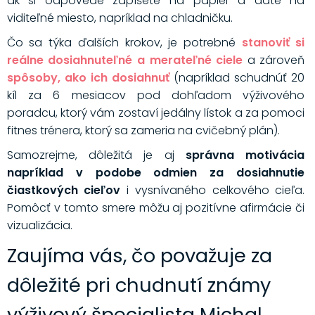
ak si odpovede zapíšete na papier a dáte na
viditeľné miesto, napríklad na chladničku.
Čo sa týka ďalších krokov, je potrebné
stanoviť si
reálne dosiahnuteľné a merateľné ciele
a zároveň
spôsoby, ako ich dosiahnuť
(napríklad schudnúť 20
kíl za 6 mesiacov pod dohľadom výživového
poradcu, ktorý vám zostaví jedálny lístok a za pomoci
fitnes trénera, ktorý sa zameria na cvičebný plán).
Samozrejme, dôležitá je aj
správna motivácia
napríklad v podobe odmien za dosiahnutie
čiastkových cieľov
i vysnívaného celkového cieľa.
Pomôcť v tomto smere môžu aj pozitívne afirmácie či
vizualizácia.
Zaujíma vás, čo považuje za
dôležité pri chudnutí známy
výživový špecialista Michal