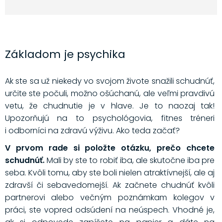
Základom je psychika
Ak ste sa už niekedy vo svojom živote snažili schudnúť,
určite ste počuli, možno ošúchanú, ale veľmi pravdivú
vetu, že chudnutie je v hlave. Je to naozaj tak!
Upozorňujú na to psychológovia, fitnes tréneri
i odborníci na zdravú výživu. Ako teda začať?
V prvom rade si položte otázku, prečo chcete
schudnúť.
Mali by ste to robiť iba, ale skutočne iba pre
seba. Kvôli tomu, aby ste boli nielen atraktívnejší, ale aj
zdravší či sebavedomejší. Ak začnete chudnúť kvôli
partnerovi alebo večným poznámkam kolegov v
práci, ste vopred odsúdení na neúspech. Vhodné je,