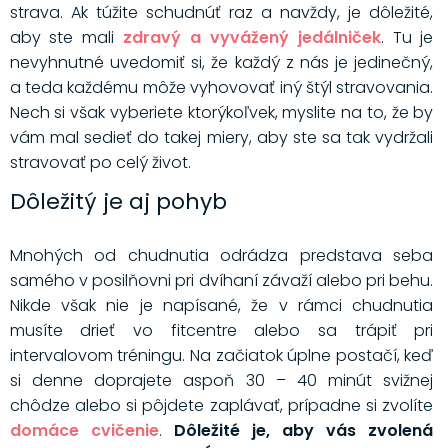
strava. Ak túžite schudnúť raz a navždy, je dôležité,
aby ste mali
zdravý a vyvážený jedálniček
. Tu je
nevyhnutné uvedomiť si, že každý z nás je jedinečný,
a teda každému môže vyhovovať iný štýl stravovania.
Nech si však vyberiete ktorýkoľvek, myslite na to, že by
vám mal sedieť do takej miery, aby ste sa tak vydržali
stravovať po celý život.
Dôležitý je aj pohyb
Mnohých od chudnutia odrádza predstava seba
samého v posilňovni pri dvíhaní závaží alebo pri behu.
Nikde však nie je napísané, že v rámci chudnutia
musíte drieť vo fitcentre alebo sa trápiť pri
intervalovom tréningu. Na začiatok úplne postačí, keď
si denne doprajete aspoň 30 – 40 minút svižnej
chôdze alebo si pôjdete zaplávať, prípadne si zvolíte
domáce cvičenie
.
Dôležité je, aby vás zvolená