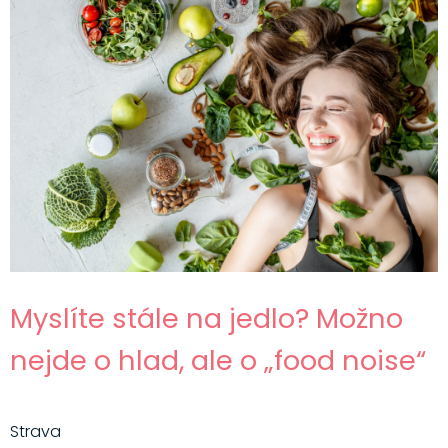
Myslíte stále na jedlo? Možno
nejde o hlad, ale o „food noise“
Strava