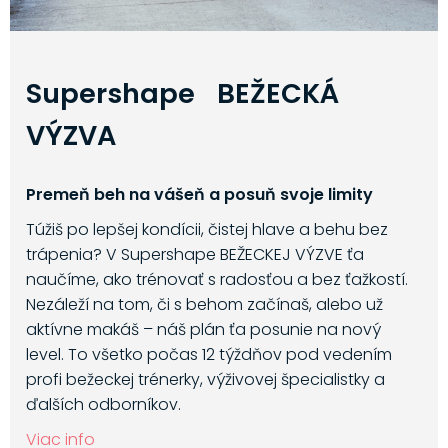
Supershape BEŽECKÁ
VÝZVA
Premeň beh na vášeň a posuň svoje limity
Túžiš po lepšej kondícii, čistej hlave a behu bez
trápenia? V Supershape BEŽECKEJ VÝZVE ťa
naučíme, ako trénovať s radosťou a bez ťažkostí.
Nezáleží na tom, či s behom začínaš, alebo už
aktívne makáš – náš plán ťa posunie na nový
level. To všetko počas 12 týždňov pod vedením
profi bežeckej trénerky, výživovej špecialistky a
ďalších odborníkov.
Viac info