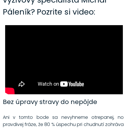
Páleník? Pozrite si video:
Bez úpravy stravy do nepôjde
Ani v tomto bode sa nevyhneme otrepanej, no
pravdivej fráze, že 80 % úspechu pri chudnutí zohráva