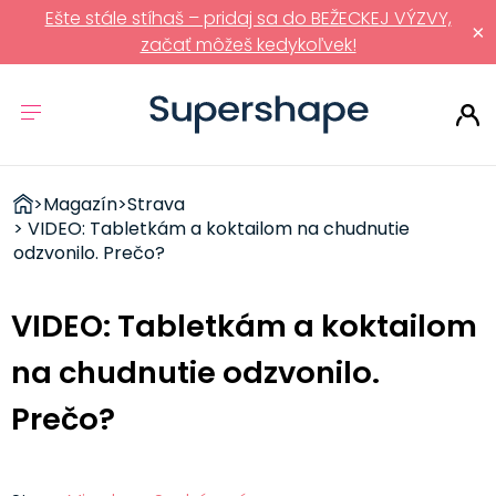
Ešte stále stíhaš – pridaj sa do BEŽECKEJ VÝZVY,
×
začať môžeš kedykoľvek!
ZDRAVÉ
>
Magazín
>
Strava
RÝCHLOVKY
> VIDEO: Tabletkám a koktailom na chudnutie
odzvonilo. Prečo?
VIDEO: Tabletkám a koktailom
na chudnutie odzvonilo.
Prečo?