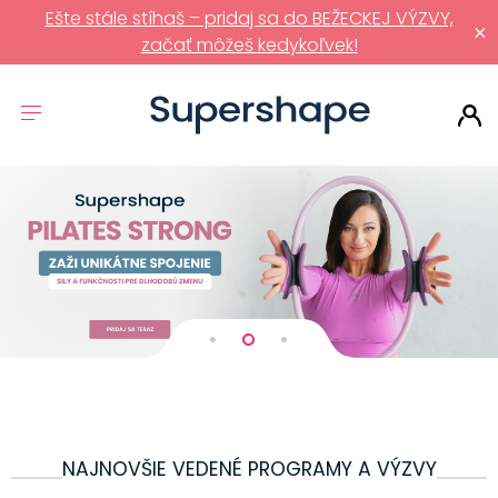
Ešte stále stíhaš – pridaj sa do BEŽECKEJ VÝZVY,
×
začať môžeš kedykoľvek!
NAJNOVŠIE VEDENÉ PROGRAMY A VÝZVY